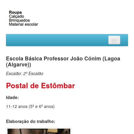
Descrição do Projeto
Escola Básica Professor João Cónim (Lagoa
Inscrição
(Algarve))
Escalão: 2º Escalão
Trabalhos
Postal de Estômbar
Premiados
Idade:
Outras Edições
11-12 anos (5º e 6º anos)
Contactos
Elaboração do trabalho: