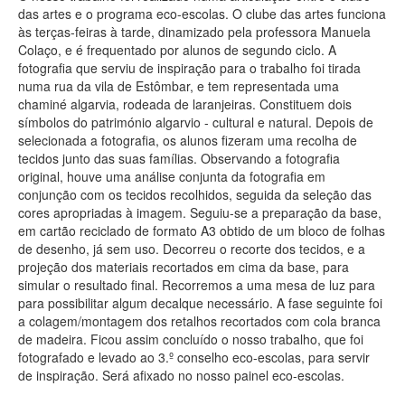
das artes e o programa eco-escolas. O clube das artes funciona
às terças-feiras à tarde, dinamizado pela professora Manuela
Colaço, e é frequentado por alunos de segundo ciclo. A
fotografia que serviu de inspiração para o trabalho foi tirada
numa rua da vila de Estômbar, e tem representada uma
chaminé algarvia, rodeada de laranjeiras. Constituem dois
símbolos do património algarvio - cultural e natural. Depois de
selecionada a fotografia, os alunos fizeram uma recolha de
tecidos junto das suas famílias. Observando a fotografia
original, houve uma análise conjunta da fotografia em
conjunção com os tecidos recolhidos, seguida da seleção das
cores apropriadas à imagem. Seguiu-se a preparação da base,
em cartão reciclado de formato A3 obtido de um bloco de folhas
de desenho, já sem uso. Decorreu o recorte dos tecidos, e a
projeção dos materiais recortados em cima da base, para
simular o resultado final. Recorremos a uma mesa de luz para
para possibilitar algum decalque necessário. A fase seguinte foi
a colagem/montagem dos retalhos recortados com cola branca
de madeira. Ficou assim concluído o nosso trabalho, que foi
fotografado e levado ao 3.º conselho eco-escolas, para servir
de inspiração. Será afixado no nosso painel eco-escolas.